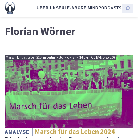
ÜBER UNS
EULE-ABO
RE:MIND
PODCASTS
Florian Wörner
Marsch für das Leben 2014 in Berlin (Foto: Nic Frank (Flickr), CC BY-NC-SA 2.0)
Marsch für das Leben 2024
ANALYSE