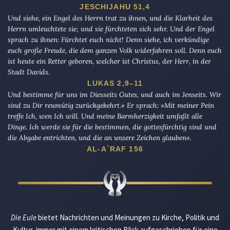
JESCHIJAHU 51,4
Und siehe, ein Engel des Herrn trat zu ihnen, und die Klarheit des
Herrn umleuchtete sie; und sie fürchteten sich sehr. Und der Engel
sprach zu ihnen: Fürchtet euch nicht! Denn siehe, ich verkündige
euch große Freude, die dem ganzen Volk widerfahren soll. Denn euch
ist heute ein Retter geboren, welcher ist Christus, der Herr, in der
Stadt Davids.
LUKAS 2,9–11
Und bestimme für uns im Diesseits Gutes, und auch im Jenseits. Wir
sind zu Dir reumütig zurückgekehrt.« Er sprach: »Mit meiner Pein
treffe Ich, wen Ich will. Und meine Barmherzigkeit umfaßt alle
Dinge. Ich werde sie für die bestimmen, die gottesfürchtig sind und
die Abgabe entrichten, und die an unsere Zeichen glauben«.
AL-A`RAF 156
Die Eule
bietet Nachrichten und Meinungen zu Kirche, Politik und
Kultur, immer mit einem kritischen Blick aufgeschrieben für eine