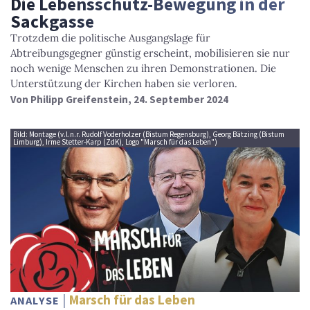
Die Lebensschutz-Bewegung in der
Sackgasse
Trotzdem die politische Ausgangslage für
Abtreibungsgegner günstig erscheint, mobilisieren sie nur
noch wenige Menschen zu ihren Demonstrationen. Die
Unterstützung der Kirchen haben sie verloren.
Von
Philipp Greifenstein
, 24. September 2024
Bild: Montage (v.l.n.r. Rudolf Voderholzer (Bistum Regensburg), Georg Bätzing (Bistum
Limburg), Irme Stetter-Karp (ZdK), Logo "Marsch für das Leben")
Marsch für das Leben
ANALYSE