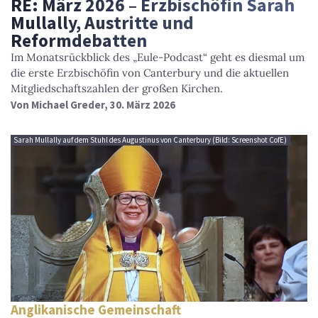
RE: März 2026 – Erzbischöfin Sarah
Mullally, Austritte und
Reformdebatten
Im Monatsrückblick des „Eule-Podcast“ geht es diesmal um
die erste Erzbischöfin von Canterbury und die aktuellen
Mitgliedschaftszahlen der großen Kirchen.
Von
Michael Greder
, 30. März 2026
Sarah Mullally auf dem Stuhl des Augustinus von Canterbury (Bild: Screenshot CofE)
Anglikanische Gemeinschaft