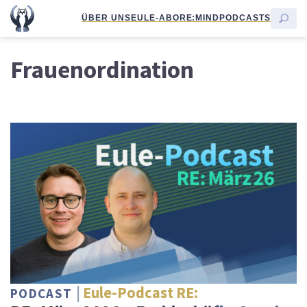
ÜBER UNS
EULE-ABO
RE:MIND
PODCASTS
Frauenordination
Eule-Podcast RE:
PODCAST