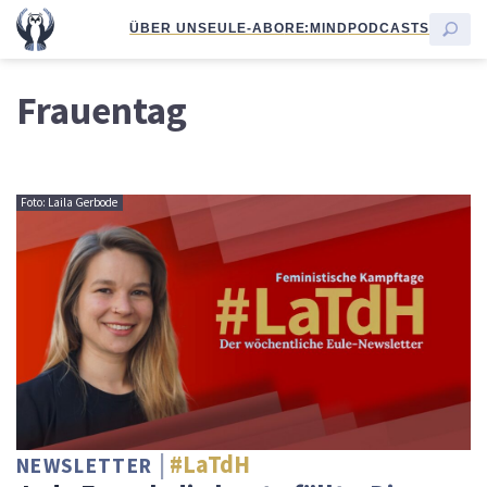
ÜBER UNS
EULE-ABO
RE:MIND
PODCASTS
Frauentag
Foto: Laila Gerbode
#LaTdH
NEWSLETTER