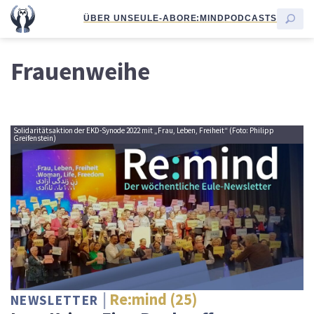
ÜBER UNS
EULE-ABO
RE:MIND
PODCASTS
Frauenweihe
Solidaritätsaktion der EKD-Synode 2022 mit „Frau, Leben, Freiheit“ (Foto: Philipp
Greifenstein)
Re:mind (25)
NEWSLETTER