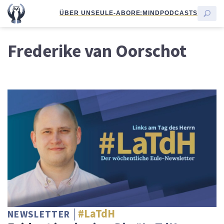
ÜBER UNS
EULE-ABO
RE:MIND
PODCASTS
Frederike van Oorschot
#LaTdH
NEWSLETTER