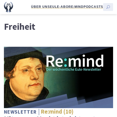
ÜBER UNS
EULE-ABO
RE:MIND
PODCASTS
Freiheit
Re:mind (10)
NEWSLETTER