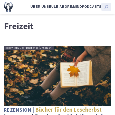
ÜBER UNS
EULE-ABO
RE:MIND
PODCASTS
Freizeit
Foto: Vitaliy Gavrushchenko (Unsplash)
Bücher für den Leseherbst
REZENSION