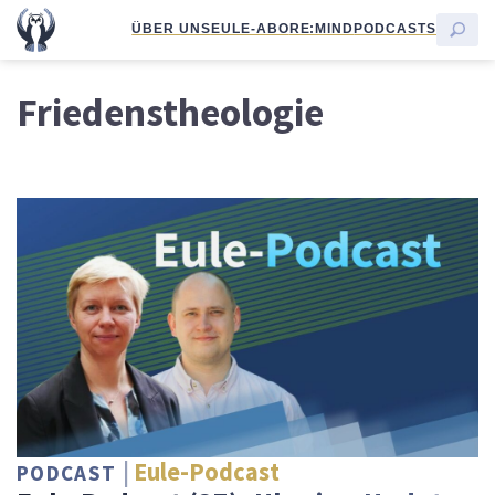
ÜBER UNS
EULE-ABO
RE:MIND
PODCASTS
Friedenstheologie
Eule-Podcast
PODCAST