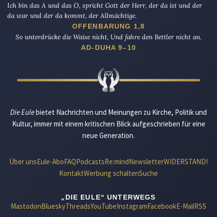
Ich bin das A und das O, spricht Gott der Herr, der da ist und der
da war und der da kommt, der Allmächtige.
OFFENBARUNG 1,8
So unterdrücke die Waise nicht, Und fahre den Bettler nicht an.
AD-DUHA 9–10
Die Eule
bietet Nachrichten und Meinungen zu Kirche, Politik und
Kultur, immer mit einem kritischen Blick aufgeschrieben für eine
neue Generation.
Über uns
Eule-Abo
FAQ
Podcasts
Re:mind
Newsletter
WIDERSTAND!
Kontakt
Werbung schalten
Suche
„DIE EULE“ UNTERWEGS
Mastodon
Bluesky
Threads
YouTube
Instagram
Facebook
E-Mail
RSS