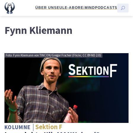
ÜBER UNS
EULE-ABO
RE:MIND
PODCASTS
Fynn Kliemann
Foto: Fynn Kliemann von TINCON/Gregor Fischer (Flickr, CC BY-ND 2.0)
Sektion F
KOLUMNE