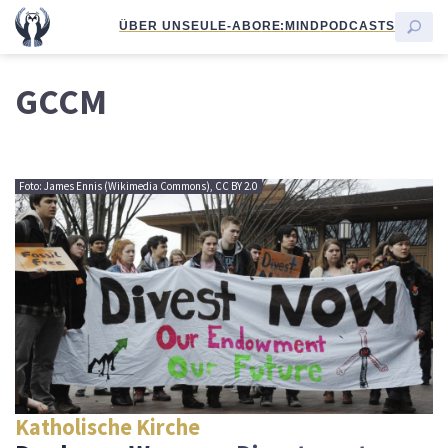
ÜBER UNS
EULE-ABO
RE:MIND
PODCASTS
GCCM
Foto: James Ennis (Wikimedia Commons), CC BY 2.0
Katholische Kirche