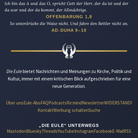
Ich bin das A und das O, spricht Gott der Herr, der da ist und der
da war und der da kommt, der Allmächtige.
OFFENBARUNG 1,8
So unterdrücke die Waise nicht, Und fahre den Bettler nicht an.
AD-DUHA 9–10
Die Eule
bietet Nachrichten und Meinungen zu Kirche, Politik und
Kultur, immer mit einem kritischen Blick aufgeschrieben für eine
neue Generation.
Über uns
Eule-Abo
FAQ
Podcasts
Re:mind
Newsletter
WIDERSTAND!
Kontakt
Werbung schalten
Suche
„DIE EULE“ UNTERWEGS
Mastodon
Bluesky
Threads
YouTube
Instagram
Facebook
E-Mail
RSS