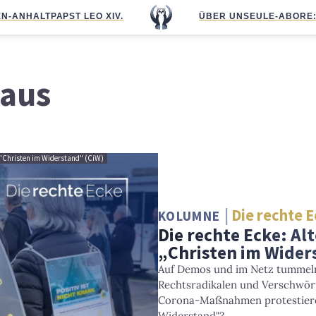
N-ANHALT
PAPST LEO XIV.
ÜBER UNS
EULE-ABO
RE
aus
go "Christen im Widerstand" (CiW)
Die rechte 
KOLUMNE
Die rechte Ecke: Al
„Christen im Wider
Auf Demos und im Netz tummeln
Rechtsradikalen und Verschwör
Corona-Maßnahmen protestieren
Widerstand"?