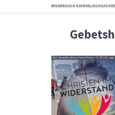
MISSBRAUCH EVANGELISCH
SACHSE
Gebetsh
Bild: Demofoto (Marco Ferch (Flickr / CC BY 2.0), Lo