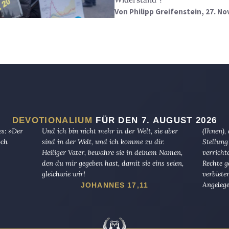
Von
Philipp Greifenstein
, 27. N
DEVOTIONALIUM
FÜR DEN 7. AUGUST 2026
es: »Der
Und ich bin nicht mehr in der Welt, sie aber
(Ihnen),
och
sind in der Welt, und ich komme zu dir.
Stellung
Heiliger Vater, bewahre sie in deinem Namen,
verricht
den du mir gegeben hast, damit sie eins seien,
Rechte g
gleichwie wir!
verbiete
Angelege
JOHANNES 17,11