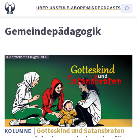
ÜBER UNS
EULE-ABO
RE:MIND
PODCASTS
Gemeindepädagogik
Bild erstellt mit Playground AI
Gotteskind und Satansbraten
KOLUMNE