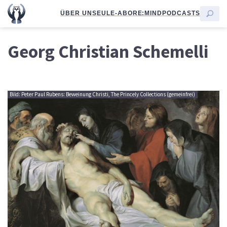
ÜBER UNS
EULE-ABO
RE:MIND
PODCASTS
Georg Christian Schemelli
Bild: Peter Paul Rubens: Beweinung Christi, The Princely Collections (gemeinfrei)