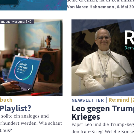
Von
Maren Hahnemann
, 6. Mai 2
Gesangbuchwerbung: EKD)
gbuch
Re:mind (
NEWSLETTER
Playlist?
Leo gegen Trump
Krieges
sollte ein analoges und
ahrhundert werden. Wie schaut
Papst Leo und die Trump-Regi
t aus?
den Iran-Krieg. Welche Konse