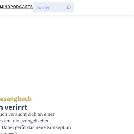
:MIND
PODCASTS
Gesangbuch
 verirrt
ch versucht sich an einer
xten, die evangelischen
n. Dabei gerät das neue Konzept an
steuern?