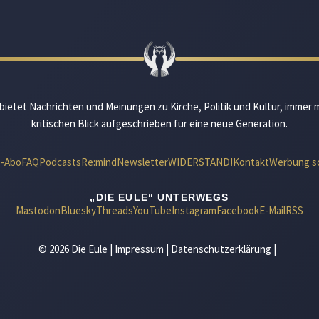
bietet Nachrichten und Meinungen zu Kirche, Politik und Kultur, immer 
kritischen Blick aufgeschrieben für eine neue Generation.
e-Abo
FAQ
Podcasts
Re:mind
Newsletter
WIDERSTAND!
Kontakt
Werbung s
„DIE EULE“ UNTERWEGS
Mastodon
Bluesky
Threads
YouTube
Instagram
Facebook
E-Mail
RSS
© 2026 Die Eule |
Impressum
|
Datenschutzerklärung
|