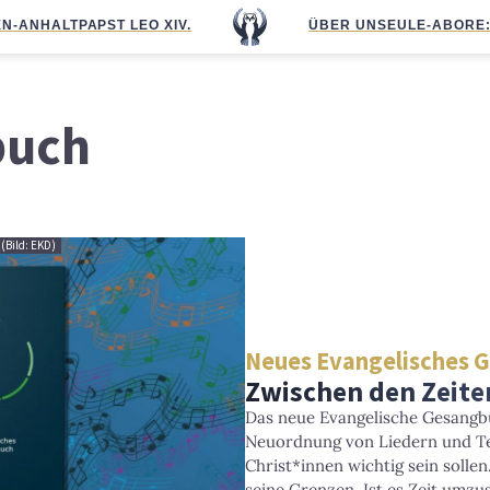
N-ANHALT
PAPST LEO XIV.
ÜBER UNS
EULE-ABO
RE
buch
(Bild: EKD)
Neues Evangelisches 
Zwischen den Zeiten
Das neue Evangelische Gesangbu
Neuordnung von Liedern und Te
Christ*innen wichtig sein solle
seine Grenzen. Ist es Zeit umzu