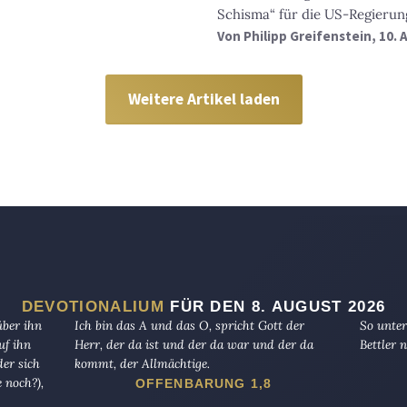
Schisma“ für die US-Regierun
Von
Philipp Greifenstein
, 10. 
Weitere Artikel laden
DEVOTIONALIUM
FÜR DEN 8. AUGUST 2026
über ihn
Ich bin das A und das O, spricht Gott der
So unter
uf ihn
Herr, der da ist und der da war und der da
Bettler n
er sich
kommt, der Allmächtige.
 noch?),
OFFENBARUNG 1,8