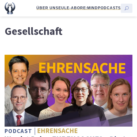
ÜBER UNS
EULE-ABO
RE:MIND
PODCASTS
Gesellschaft
EHRENSACHE
PODCAST