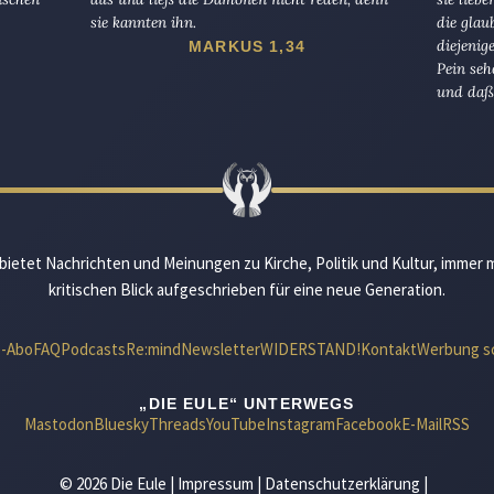
sie kannten ihn.
die glau
diejenig
MARKUS 1,34
Pein seh
und daß 
bietet Nachrichten und Meinungen zu Kirche, Politik und Kultur, immer 
kritischen Blick aufgeschrieben für eine neue Generation.
e-Abo
FAQ
Podcasts
Re:mind
Newsletter
WIDERSTAND!
Kontakt
Werbung s
„DIE EULE“ UNTERWEGS
Mastodon
Bluesky
Threads
YouTube
Instagram
Facebook
E-Mail
RSS
© 2026 Die Eule |
Impressum
|
Datenschutzerklärung
|