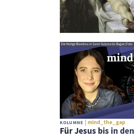
Die Heilige Blandina in Saint-Sulpice du Bugue (Foto: 
mind_the_gap
KOLUMNE
Für Jesus bis in de