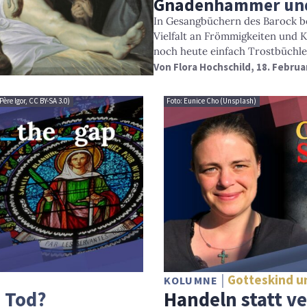
Gnadenhammer und 
In Gesangbüchern des Barock b
Vielfalt an Frömmigkeiten und 
noch heute einfach Trostbüchlei
Von
Flora Hochschild
, 18. Februa
Père Igor, CC BY-SA 3.0)
Foto: Eunice Cho (Unsplash)
Gotteskind u
KOLUMNE
n Tod?
Handeln statt v