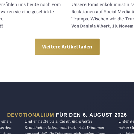
erzählen uns heute noch vom
Unsere Familienkolumnistin
D
 waren sie eine geschickte
Reaktionen auf Social Media 
n.
Trumps. Wischen wir die Trä
25
Von
Daniela Albert
, 18. Novem
Weitere Artikel laden
DEVOTIONALIUM
FÜR DEN 6. AUGUST 2026
kommen,
Und er heilte viele, die an mancherlei
Unter de
 werden
Krankheiten litten, und trieb viele Dämonen
neben Go
ischen
aus und ließ die Dämonen nicht reden, denn
sie lieb