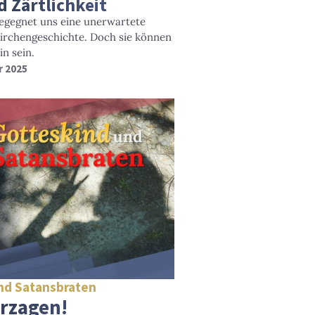
Zärtlichkeit
egegnet uns eine unerwartete
Kirchengeschichte. Doch sie können
n sein.
r 2025
nd Satansbraten
erzagen!