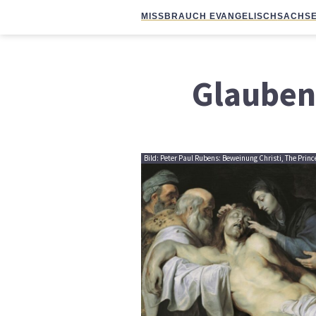
MISSBRAUCH EVANGELISCH
SACHSE
Glauben
Bild: Peter Paul Rubens: Beweinung Christi, The Princ