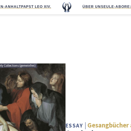
N-ANHALT
PAPST LEO XIV.
ÜBER UNS
EULE-ABO
RE
ely Collections (gemeinfrei)
Gesangbücher 
ESSAY