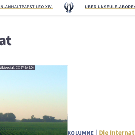
N-ANHALT
PAPST LEO XIV.
ÜBER UNS
EULE-ABO
RE
at
Wikipedia), CC BY-SA 3.0)
Die Internat
KOLUMNE