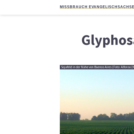
MISSBRAUCH EVANGELISCH
SACHSE
Glyphos
Sojafeld in der Nähe von Buenos Aires (Foto: Alfonso (