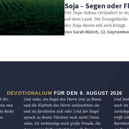
Soja – Segen oder F
Der Soja-Anbau verändert in Arg
auf dem Land. Die Evangelische
der Soja-Boom mit sich bringt.
Von
Sarah Münch
, 12. Septembe
DEVOTIONALIUM
FÜR DEN 9. AUGUST 2026
 ihr,
Und siehe, ein Engel des Herrn trat zu ihnen,
Und best
enn eine
und die Klarheit des Herrn umleuchtete sie;
auch im 
in Recht
und sie fürchteten sich sehr. Und der Engel
zurückge
en.
sprach zu ihnen: Fürchtet euch nicht! Denn
treffe I
siehe, ich verkündige euch große Freude, die
Barmherz