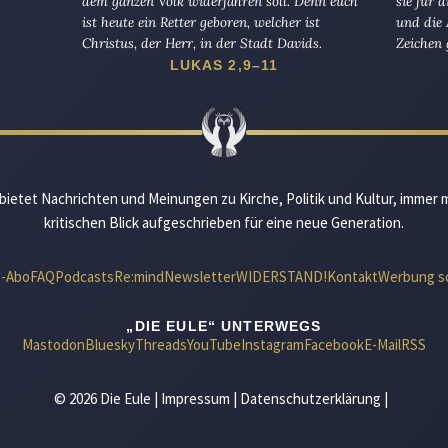
dem ganzen Volk widerfahren soll. Denn euch
sie für 
ist heute ein Retter geboren, welcher ist
und die 
Christus, der Herr, in der Stadt Davids.
Zeichen 
LUKAS 2,9–11
bietet Nachrichten und Meinungen zu Kirche, Politik und Kultur, immer 
kritischen Blick aufgeschrieben für eine neue Generation.
e-Abo
FAQ
Podcasts
Re:mind
Newsletter
WIDERSTAND!
Kontakt
Werbung s
„DIE EULE“ UNTERWEGS
Mastodon
Bluesky
Threads
YouTube
Instagram
Facebook
E-Mail
RSS
© 2026 Die Eule |
Impressum
|
Datenschutzerklärung
|