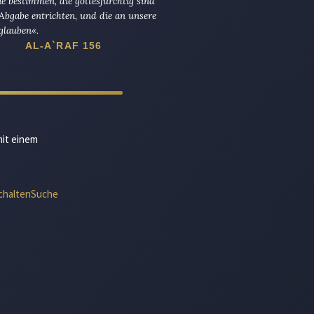
die bestimmen, die gottesfürchtig sind
Abgabe entrichten, und die an unsere
glauben«.
AL-A`RAF 156
mit einem
chalten
Suche