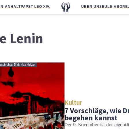
N-ANHALT
PAPST LEO XIV.
ÜBER UNS
EULE-ABO
RE
e Lenin
schichte, Bild: Max Melzer
Kultur
7 Vorschläge, wie 
begehen kannst
Der 9. November ist der eigent