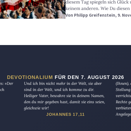
diesem Tag spiegeln sich Glück
keinem anderen. Wie Du diesen
Von
Philipp Greifenstein
, 9. No
DEVOTIONALIUM
FÜR DEN 7. AUGUST 2026
es: »Der
Und ich bin nicht mehr in der Welt, sie aber
(Ihnen),
och
sind in der Welt, und ich komme zu dir.
Stellung
Heiliger Vater, bewahre sie in deinem Namen,
verricht
den du mir gegeben hast, damit sie eins seien,
Rechte g
gleichwie wir!
verbiete
Angelege
JOHANNES 17,11