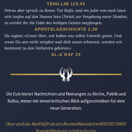
TEHILLIM 119,43
Petrus aber sprach zu ihnen: Tut Buße, und ein jeder von euch lasse
sich taufen auf den Namen Jesu Christi zur Vergebung eurer Sünden;
so werdet ihr die Gabe des heiligen Geistes empfangen.
APOSTELGESCHICHTE 2,38
Sie sagten: »Unser Herr, wir haben uns selbst Unrecht getan. Und
wenn Du uns nicht vergibst und dich unser erbarmst, werden wir
bestimmt zu den Verlierern gehören.«
AL-A`RAF 23
Die Eule
bietet Nachrichten und Meinungen zu Kirche, Politik und
Kultur, immer mit einem kritischen Blick aufgeschrieben für eine
neue Generation.
Über uns
Eule-Abo
FAQ
Podcasts
Re:mind
Newsletter
WIDERSTAND!
Kontakt
Werbung schalten
Suche