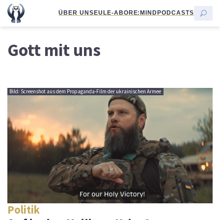
ÜBER UNS
EULE-ABO
RE:MIND
PODCASTS
Gott mit uns
Bild: Screenshot aus dem Propaganda-Film der ukrainischen Armee
Politik