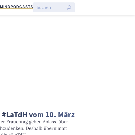
:MIND
PODCASTS
 #LaTdH vom 10. März
ler Frauentag geben Anlass, über
chzudenken. Deshalb übernimmt
 die #LaTdH.