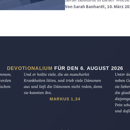
Von
Sarah Banhardt
, 10. März 20
DEVOTIONALIUM
FÜR DEN 6. AUGUST 2026
kommen,
Und er heilte viele, die an mancherlei
Unter de
 werden
Krankheiten litten, und trieb viele Dämonen
neben Go
ischen
aus und ließ die Dämonen nicht reden, denn
sie lieb
sie kannten ihn.
die glau
diejenig
MARKUS 1,34
Pein seh
und daß 