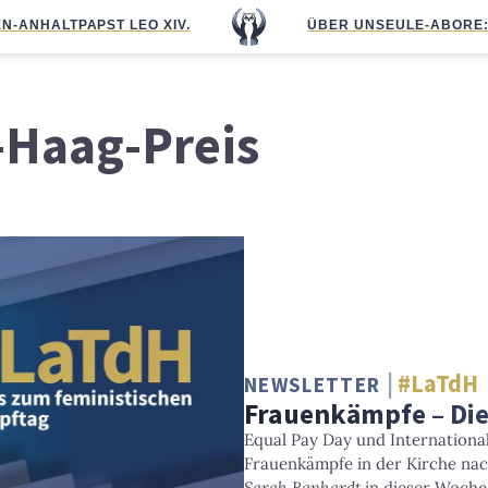
N-ANHALT
PAPST LEO XIV.
ÜBER UNS
EULE-ABO
RE
-Haag-Preis
#LaTdH
NEWSLETTER
Frauenkämpfe – Die
Equal Pay Day und Internationa
Frauenkämpfe in der Kirche na
Sarah Banhardt
in dieser Woche