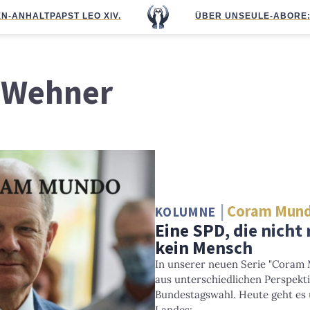
N-ANHALT
PAPST LEO XIV.
ÜBER UNS
EULE-ABO
RE
 Wehner
Coram Mun
KOLUMNE
Eine SPD, die nicht 
kein Mensch
In unserer neuen Serie "Coram
aus unterschiedlichen Perspek
Bundestagswahl. Heute geht es
Landes: