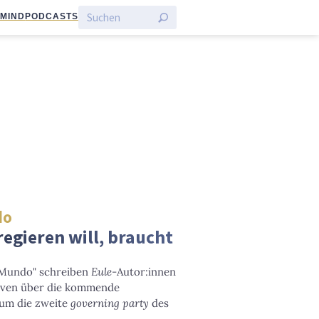
:MIND
PODCASTS
do
regieren will, braucht
 Mundo" schreiben
Eule
-Autor:innen
tiven über die kommende
 um die zweite
governing party
des