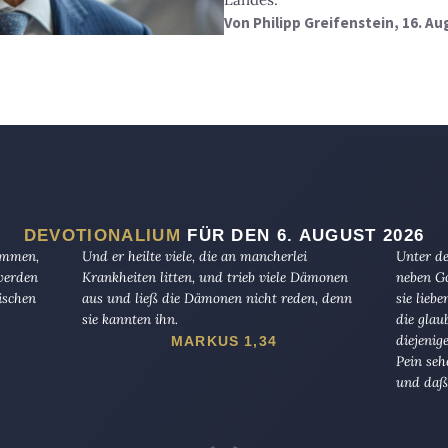
Von
Philipp Greifenstein
, 16. A
DEVOTIONALIUM
FÜR DEN 6. AUGUST 2026
kommen,
Und er heilte viele, die an mancherlei
Unter de
 werden
Krankheiten litten, und trieb viele Dämonen
neben Go
ischen
aus und ließ die Dämonen nicht reden, denn
sie lieb
sie kannten ihn.
die glau
diejenig
MARKUS 1,34
Pein seh
und daß 