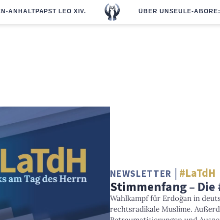
N-ANHALT
PAPST LEO XIV.
ÜBER UNS
EULE-ABO
RE
#LaTdH
NEWSLETTER
Stimmenfang – Die 
Wahlkampf für Erdoğan in deu
rechtsradikale Muslime. Außerd
Retraumatisierungen und Ausze