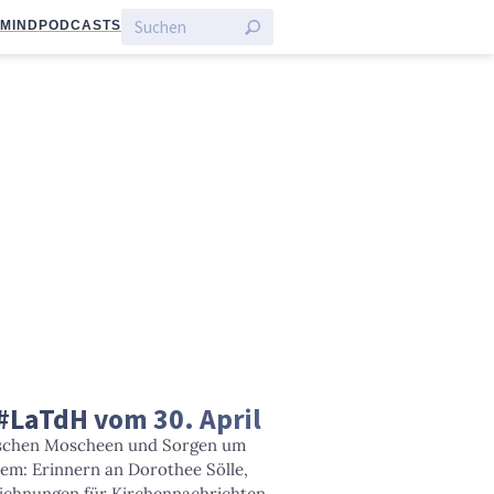
:MIND
PODCASTS
#LaTdH vom 30. April
tschen Moscheen und Sorgen um
em: Erinnern an Dorothee Sölle,
ichnungen für Kirchennachrichten.