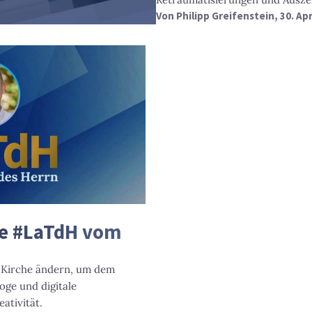
Von
Philipp Greifenstein
, 30. Ap
ie #LaTdH vom
r Kirche ändern, um dem
oge und digitale
ativität.