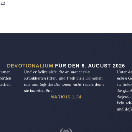
022
DEVOTIONALIUM
FÜR DEN 6. AUGUST 2026
kommen,
Und er heilte viele, die an mancherlei
Unter de
 werden
Krankheiten litten, und trieb viele Dämonen
neben Go
ischen
aus und ließ die Dämonen nicht reden, denn
sie lieb
sie kannten ihn.
die glau
diejenig
MARKUS 1,34
Pein seh
und daß 