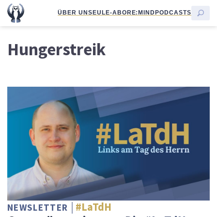
ÜBER UNS
EULE-ABO
RE:MIND
PODCASTS
Hungerstreik
#LaTdH
NEWSLETTER