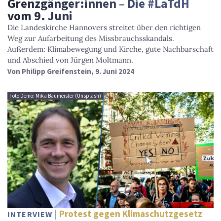
Grenzgänger:innen – Die #LaTdH
vom 9. Juni
Die Landeskirche Hannovers streitet über den richtigen
Weg zur Aufarbeitung des Missbrauchsskandals.
Außerdem: Klimabewegung und Kirche, gute Nachbarschaft
und Abschied von Jürgen Moltmann.
Von
Philipp Greifenstein
, 9. Juni 2024
Foto Demo: Mika Baumeister (Unsplash)
Protest gegen Klimaschutzgesetz
INTERVIEW