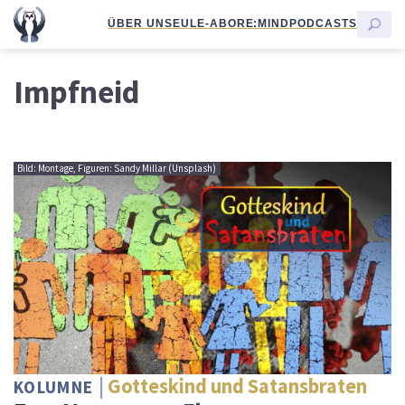
ÜBER UNS
EULE-ABO
RE:MIND
PODCASTS
Impfneid
Bild: Montage, Figuren: Sandy Millar (Unsplash)
Gotteskind und Satansbraten
KOLUMNE