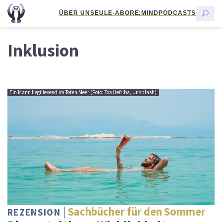
ÜBER UNS
EULE-ABO
RE:MIND
PODCASTS
Inklusion
Ein Mann liegt lesend im Toten Meer (Foto: Toa Heftiba, Unsplash)
Sachbücher für den Sommer
REZENSION