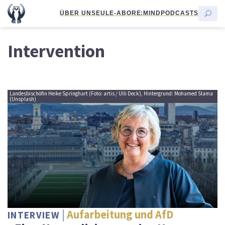
ÜBER UNS
EULE-ABO
RE:MIND
PODCASTS
Intervention
Landesbischöfin Heike Springhart (Foto: artis / Ulli Deck), Hintergrund: Mohamed Slama
(Unsplash)
Aufarbeitung und AfD
INTERVIEW