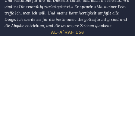
Und bestimme für uns im Diesseits Gutes, und auch im Jenseits. Wir
sind zu Dir reumütig zurückgekehrt.« Er sprach: »Mit meiner Pein
treffe Ich, wen Ich will. Und meine Barmherzigkeit umfaßt alle
Dinge. Ich werde sie für die bestimmen, die gottesfürchtig sind und
die Abgabe entrichten, und die an unsere Zeichen glauben«.
AL-A`RAF 156
Die Eule
bietet Nachrichten und Meinungen zu Kirche, Politik und
Kultur, immer mit einem kritischen Blick aufgeschrieben für eine
neue Generation.
Über uns
Eule-Abo
FAQ
Podcasts
Re:mind
Newsletter
WIDERSTAND!
Kontakt
Werbung schalten
Suche
„DIE EULE“ UNTERWEGS
Mastodon
Bluesky
Threads
YouTube
Instagram
Facebook
E-Mail
RSS