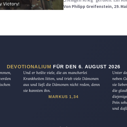
Von
Philipp Greifenstein
, 29. Ma
DEVOTIONALIUM
FÜR DEN 6. AUGUST 2026
kommen,
Und er heilte viele, die an mancherlei
Unter de
 werden
Krankheiten litten, und trieb viele Dämonen
neben Go
ischen
aus und ließ die Dämonen nicht reden, denn
sie lieb
sie kannten ihn.
die glau
diejenig
MARKUS 1,34
Pein seh
und daß 