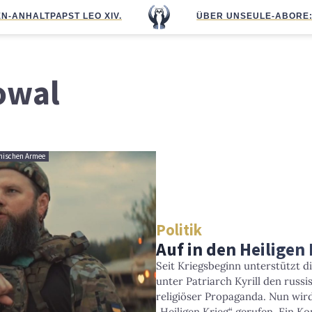
N-ANHALT
PAPST LEO XIV.
ÜBER UNS
EULE-ABO
RE
owal
inischen Armee
Politik
Auf in den Heiligen 
Seit Kriegsbeginn unterstützt 
unter Patriarch Kyrill den russi
religiöser Propaganda. Nun wir
„Heiligen Krieg“ gerufen. Ein K