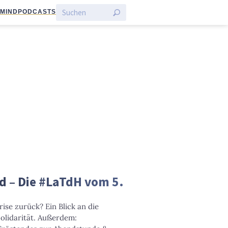
:MIND
PODCASTS
 – Die #LaTdH vom 5.
ise zurück? Ein Blick an die
olidarität. Außerdem: