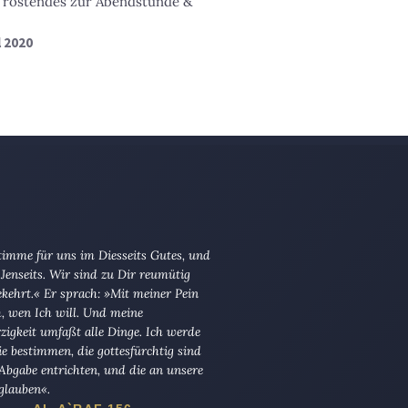
 Tröstendes zur Abendstunde &
l 2020
imme für uns im Diesseits Gutes, und
Jenseits. Wir sind zu Dir reumütig
kehrt.« Er sprach: »Mit meiner Pein
ch, wen Ich will. Und meine
igkeit umfaßt alle Dinge. Ich werde
die bestimmen, die gottesfürchtig sind
Abgabe entrichten, und die an unsere
glauben«.