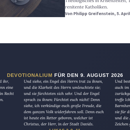
Theologisches in Krisenzeiten,
renitente Katholiken.
Von
Philipp Greifenstein
, 5. Apri
DEVOTIONALIUM
FÜR DEN 9. AUGUST 2026
 ihr,
Und siehe, ein Engel des Herrn trat zu ihnen,
Und best
enn eine
und die Klarheit des Herrn umleuchtete sie;
auch im 
in Recht
und sie fürchteten sich sehr. Und der Engel
zurückge
en.
sprach zu ihnen: Fürchtet euch nicht! Denn
treffe I
siehe, ich verkündige euch große Freude, die
Barmherz
dem ganzen Volk widerfahren soll. Denn euch
sie für 
ist heute ein Retter geboren, welcher ist
und die 
Christus, der Herr, in der Stadt Davids.
Zeichen 