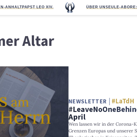
N-ANHALT
PAPST LEO XIV.
ÜBER UNS
EULE-ABO
RE
mer Altar
#LaTdH
NEWSLETTER
#LeaveNoOneBehind
April
Wen lassen wir in der Corona-Kr
Grenzen Europas und unserer S