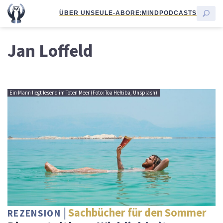
ÜBER UNS
EULE-ABO
RE:MIND
PODCASTS
Jan Loffeld
Ein Mann liegt lesend im Toten Meer (Foto: Toa Heftiba, Unsplash)
Sachbücher für den Sommer
REZENSION