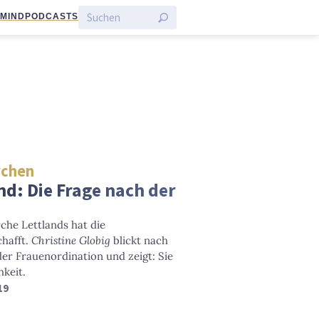
:MIND
PODCASTS
rchen
d: Die Frage nach der
che Lettlands hat die
hafft.
Christine Globig
blickt nach
der Frauenordination und zeigt: Sie
hkeit.
19