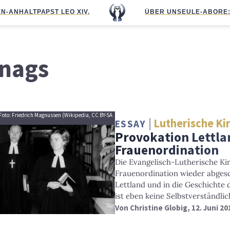
N-ANHALT
PAPST LEO XIV.
ÜBER UNS
EULE-ABO
RE
anags
 Foto: Friedrich Magnussen (Wikipedia, CC BY-SA
Lutherische Ki
ESSAY
Provokation Lettlan
Frauenordination
Die Evangelisch-Lutherische Kir
Frauenordination wieder abgesc
Lettland und in die Geschichte 
ist eben keine Selbstverständlic
Von
Christine Globig
, 12. Juni 20