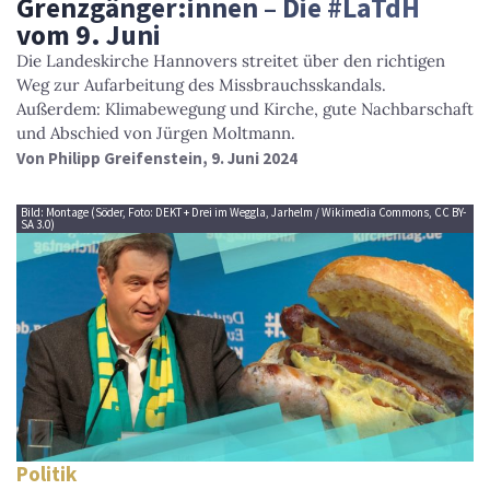
Grenzgänger:innen – Die #LaTdH
vom 9. Juni
Die Landeskirche Hannovers streitet über den richtigen
Weg zur Aufarbeitung des Missbrauchsskandals.
Außerdem: Klimabewegung und Kirche, gute Nachbarschaft
und Abschied von Jürgen Moltmann.
Von
Philipp Greifenstein
, 9. Juni 2024
Bild: Montage (Söder, Foto: DEKT + Drei im Weggla, Jarhelm / Wikimedia Commons, CC BY-
SA 3.0)
Politik