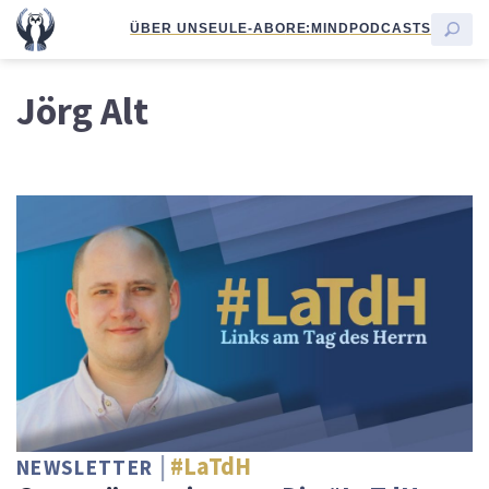
ÜBER UNS
EULE-ABO
RE:MIND
PODCASTS
Jörg Alt
#LaTdH
NEWSLETTER