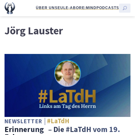
ÜBER UNS
EULE-ABO
RE:MIND
PODCASTS
Jörg Lauster
#LaTdH
NEWSLETTER
3
Erinnerung
– Die #LaTdH vom 19.