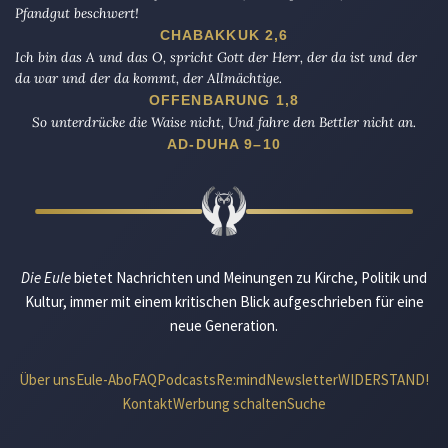
Pfandgut beschwert!
CHABAKKUK 2,6
Ich bin das A und das O, spricht Gott der Herr, der da ist und der
da war und der da kommt, der Allmächtige.
OFFENBARUNG 1,8
So unterdrücke die Waise nicht, Und fahre den Bettler nicht an.
AD-DUHA 9–10
Die Eule
bietet Nachrichten und Meinungen zu Kirche, Politik und
Kultur, immer mit einem kritischen Blick aufgeschrieben für eine
neue Generation.
Über uns
Eule-Abo
FAQ
Podcasts
Re:mind
Newsletter
WIDERSTAND!
Kontakt
Werbung schalten
Suche