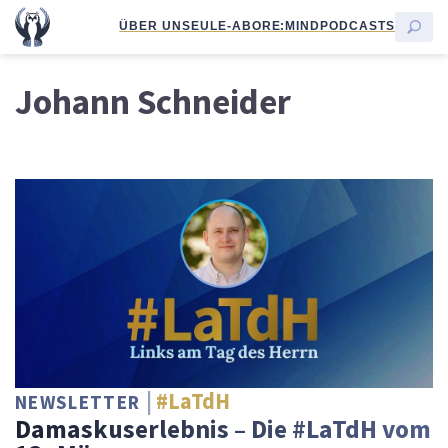
ÜBER UNS
EULE-ABO
RE:MIND
PODCASTS
Johann Schneider
#LaTdH
NEWSLETTER
Damaskuserlebnis – Die #LaTdH vom