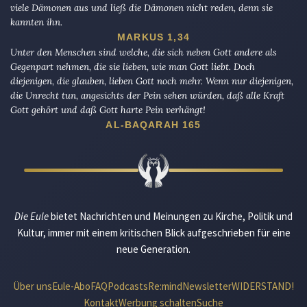
viele Dämonen aus und ließ die Dämonen nicht reden, denn sie
kannten ihn.
MARKUS 1,34
Unter den Menschen sind welche, die sich neben Gott andere als
Gegenpart nehmen, die sie lieben, wie man Gott liebt. Doch
diejenigen, die glauben, lieben Gott noch mehr. Wenn nur diejenigen,
die Unrecht tun, angesichts der Pein sehen würden, daß alle Kraft
Gott gehört und daß Gott harte Pein verhängt!
AL-BAQARAH 165
Die Eule
bietet Nachrichten und Meinungen zu Kirche, Politik und
Kultur, immer mit einem kritischen Blick aufgeschrieben für eine
neue Generation.
Über uns
Eule-Abo
FAQ
Podcasts
Re:mind
Newsletter
WIDERSTAND!
Kontakt
Werbung schalten
Suche