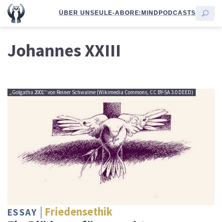
ÜBER UNS
EULE-ABO
RE:MIND
PODCASTS
Johannes XXIII
„Golgatha 2001“ von Reiner Schwalme (Wikimedia Commons, CC BY-SA 3.0 DEED)
Friedensethik
ESSAY