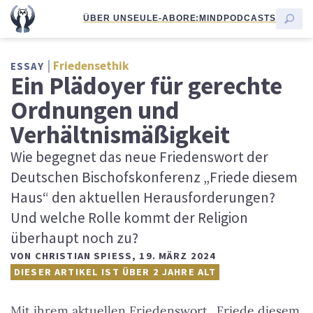
ÜBER UNS
EULE-ABO
RE:MIND
PODCASTS
Friedensethik
ESSAY
Ein Plädoyer für gerechte
Ordnungen und
Verhältnismäßigkeit
Wie begegnet das neue Friedenswort der
Deutschen Bischofskonferenz „Friede diesem
Haus“ den aktuellen Herausforderungen?
Und welche Rolle kommt der Religion
überhaupt noch zu?
VON
CHRISTIAN SPIESS
,
19. MÄRZ 2024
DIESER ARTIKEL IST ÜBER 2 JAHRE ALT
Mit ihrem aktuellen Friedenswort „Friede diesem