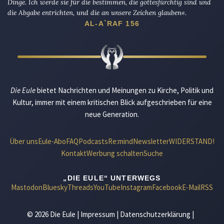
Dinge. Ich werde sie für die bestimmen, die gottesfürchtig sind und
die Abgabe entrichten, und die an unsere Zeichen glauben«.
AL-A`RAF 156
Die Eule
bietet Nachrichten und Meinungen zu Kirche, Politik und
Kultur, immer mit einem kritischen Blick aufgeschrieben für eine
neue Generation.
Über uns
Eule-Abo
FAQ
Podcasts
Re:mind
Newsletter
WIDERSTAND!
Kontakt
Werbung schalten
Suche
„DIE EULE“ UNTERWEGS
Mastodon
Bluesky
Threads
YouTube
Instagram
Facebook
E-Mail
RSS
© 2026 Die Eule |
Impressum
|
Datenschutzerklärung
|