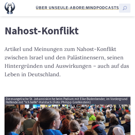
ÜBER UNS
EULE-ABO
RE:MIND
PODCASTS
Nahost-Konflikt
Artikel und Meinungen zum Nahost-Konflikt
zwischen Israel und den Palästinensern, seinen
Hintergründen und Auswirkungen – auch auf das
Leben in Deutschland.
Die evangelische St. Johanniskirche beim Podium mit Elke Büdenbender, im Vordergrund
Helfende mit "Ich helfe"-Halstuch (Foto: Philipp Greifenstein)