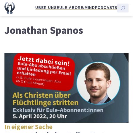
ÜBER UNS
EULE-ABO
RE:MIND
PODCASTS
Jonathan Spanos
In eigener Sache