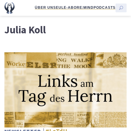
ÜBER UNS
EULE-ABO
RE:MIND
PODCASTS
Julia Koll