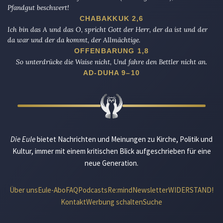
Pfandgut beschwert!
CHABAKKUK 2,6
Ich bin das A und das O, spricht Gott der Herr, der da ist und der
da war und der da kommt, der Allmächtige.
OFFENBARUNG 1,8
So unterdrücke die Waise nicht, Und fahre den Bettler nicht an.
AD-DUHA 9–10
Die Eule
bietet Nachrichten und Meinungen zu Kirche, Politik und
Kultur, immer mit einem kritischen Blick aufgeschrieben für eine
neue Generation.
Über uns
Eule-Abo
FAQ
Podcasts
Re:mind
Newsletter
WIDERSTAND!
Kontakt
Werbung schalten
Suche