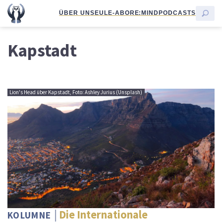
ÜBER UNS
EULE-ABO
RE:MIND
PODCASTS
Kapstadt
Lion's Head über Kapstadt, Foto: Ashley Jurius (Unsplash)
Die Internationale
KOLUMNE