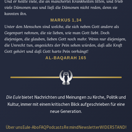
Und er heilte viele, die an mancherlei Krankheiten litten, und trieb
viele Dämonen aus und ließ die Dämonen nicht reden, denn sie
kannten ihn.
MARKUS 1,34
Unter den Menschen sind welche, die sich neben Gott andere als
Gegenpart nehmen, die sie lieben, wie man Gott liebt. Doch
diejenigen, die glauben, lieben Gott noch mehr. Wenn nur diejenigen,
die Unrecht tun, angesichts der Pein sehen würden, daß alle Kraft
Gott gehört und daß Gott harte Pein verhängt!
AL-BAQARAH 165
Die Eule
bietet Nachrichten und Meinungen zu Kirche, Politik und
Kultur, immer mit einem kritischen Blick aufgeschrieben für eine
neue Generation.
Über uns
Eule-Abo
FAQ
Podcasts
Re:mind
Newsletter
WIDERSTAND!