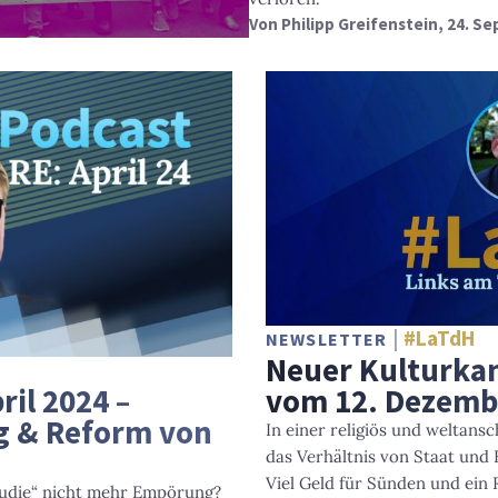
Von
Philipp Greifenstein
, 24. S
#LaTdH
NEWSLETTER
Neuer Kulturka
vom 12. Dezemb
ril 2024 –
 & Reform von
In einer religiös und weltansc
das Verhältnis von Staat und
Viel Geld für Sünden und ein
udie“ nicht mehr Empörung?