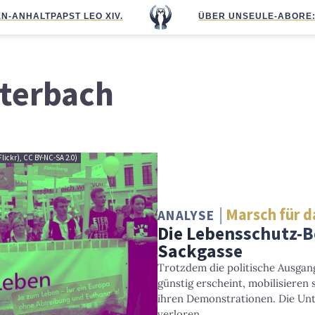
N-ANHALT
PAPST LEO XIV.
ÜBER UNS
EULE-ABO
RE
uterbach
Flickr), CC BY-NC-SA 2.0)
Marsch für d
ANALYSE
Die Lebensschutz-B
Sackgasse
Trotzdem die politische Ausgan
günstig erscheint, mobilisiere
ihren Demonstrationen. Die Unt
verloren.