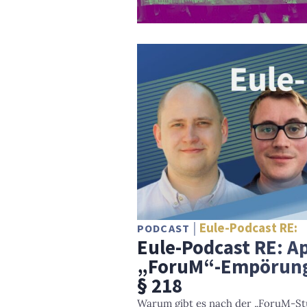
Eule-Podcast RE:
PODCAST
Eule-Podcast RE: Ap
„ForuM“-Empörung
§ 218
Warum gibt es nach der „ForuM-St