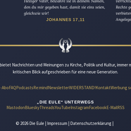
Heiliger Vater, bewahre sie in deinem Namen,
verricht
den du mir gegeben hast, damit sie eins seien,
Rechte g
gleichwie wir!
verbiete
Angelege
JOHANNES 17,11
bietet Nachrichten und Meinungen zu Kirche, Politik und Kultur, immer 
kritischen Blick aufgeschrieben für eine neue Generation.
e-Abo
FAQ
Podcasts
Re:mind
Newsletter
WIDERSTAND!
Kontakt
Werbung s
„DIE EULE“ UNTERWEGS
Mastodon
Bluesky
Threads
YouTube
Instagram
Facebook
E-Mail
RSS
© 2026 Die Eule |
Impressum
|
Datenschutzerklärung
|