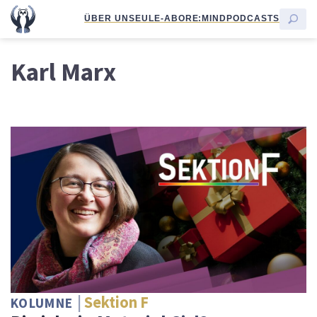
ÜBER UNS
EULE-ABO
RE:MIND
PODCASTS
Karl Marx
Sektion F
KOLUMNE