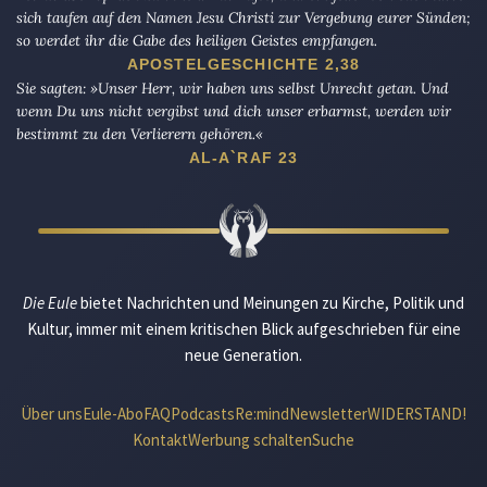
sich taufen auf den Namen Jesu Christi zur Vergebung eurer Sünden;
so werdet ihr die Gabe des heiligen Geistes empfangen.
APOSTELGESCHICHTE 2,38
Sie sagten: »Unser Herr, wir haben uns selbst Unrecht getan. Und
wenn Du uns nicht vergibst und dich unser erbarmst, werden wir
bestimmt zu den Verlierern gehören.«
AL-A`RAF 23
Die Eule
bietet Nachrichten und Meinungen zu Kirche, Politik und
Kultur, immer mit einem kritischen Blick aufgeschrieben für eine
neue Generation.
Über uns
Eule-Abo
FAQ
Podcasts
Re:mind
Newsletter
WIDERSTAND!
Kontakt
Werbung schalten
Suche