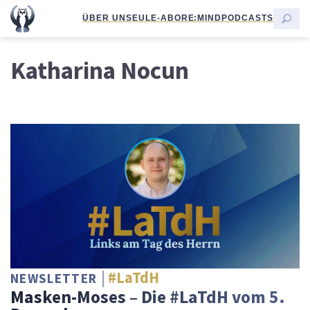
ÜBER UNS
EULE-ABO
RE:MIND
PODCASTS
Katharina Nocun
#LaTdH
NEWSLETTER
Masken-Moses – Die #LaTdH vom 5.