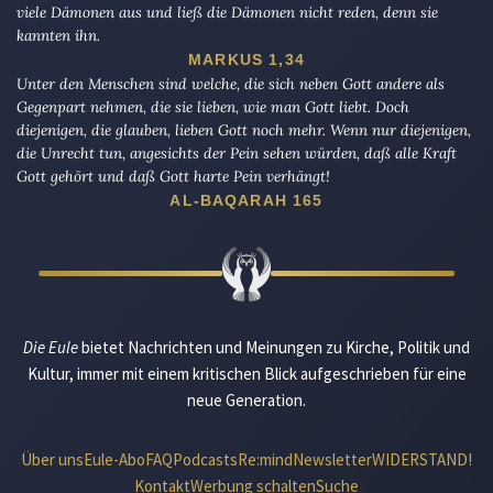
viele Dämonen aus und ließ die Dämonen nicht reden, denn sie
kannten ihn.
MARKUS 1,34
Unter den Menschen sind welche, die sich neben Gott andere als
Gegenpart nehmen, die sie lieben, wie man Gott liebt. Doch
diejenigen, die glauben, lieben Gott noch mehr. Wenn nur diejenigen,
die Unrecht tun, angesichts der Pein sehen würden, daß alle Kraft
Gott gehört und daß Gott harte Pein verhängt!
AL-BAQARAH 165
Die Eule
bietet Nachrichten und Meinungen zu Kirche, Politik und
Kultur, immer mit einem kritischen Blick aufgeschrieben für eine
neue Generation.
Über uns
Eule-Abo
FAQ
Podcasts
Re:mind
Newsletter
WIDERSTAND!
Kontakt
Werbung schalten
Suche