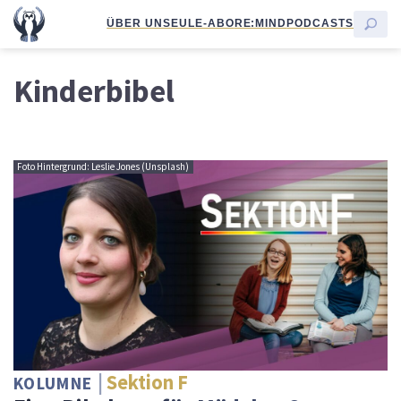
ÜBER UNS
EULE-ABO
RE:MIND
PODCASTS
Kinderbibel
Foto Hintergrund: Leslie Jones (Unsplash)
Sektion F
KOLUMNE