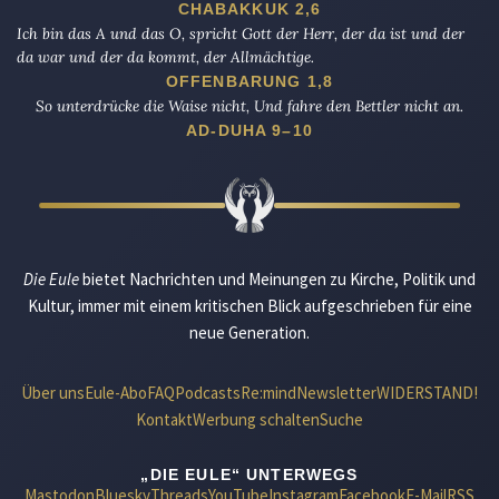
CHABAKKUK 2,6
Ich bin das A und das O, spricht Gott der Herr, der da ist und der
da war und der da kommt, der Allmächtige.
OFFENBARUNG 1,8
So unterdrücke die Waise nicht, Und fahre den Bettler nicht an.
AD-DUHA 9–10
Die Eule
bietet Nachrichten und Meinungen zu Kirche, Politik und
Kultur, immer mit einem kritischen Blick aufgeschrieben für eine
neue Generation.
Über uns
Eule-Abo
FAQ
Podcasts
Re:mind
Newsletter
WIDERSTAND!
Kontakt
Werbung schalten
Suche
„DIE EULE“ UNTERWEGS
Mastodon
Bluesky
Threads
YouTube
Instagram
Facebook
E-Mail
RSS