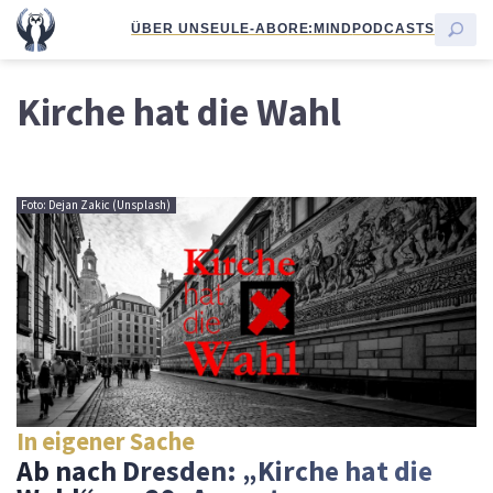
ÜBER UNS
EULE-ABO
RE:MIND
PODCASTS
Kirche hat die Wahl
Foto: Dejan Zakic (Unsplash)
In eigener Sache
Ab nach Dresden: „Kirche hat die