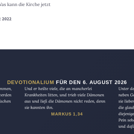
as kann die Kirche jetzt
t 2022
DEVOTIONALIUM
FÜR DEN 6. AUGUST 2026
kommen,
Und er heilte viele, die an mancherlei
Unter de
 werden
Krankheiten litten, und trieb viele Dämonen
neben Go
ischen
aus und ließ die Dämonen nicht reden, denn
sie lieb
sie kannten ihn.
die glau
diejenig
MARKUS 1,34
Pein seh
und daß 