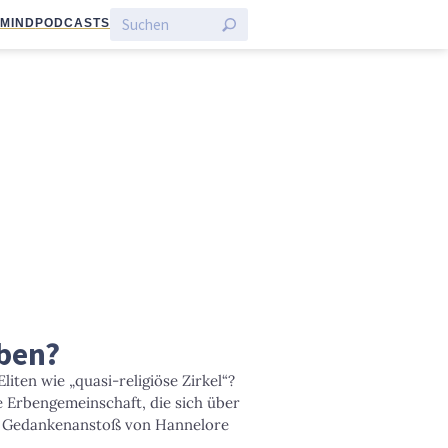
:MIND
PODCASTS
rben?
liten wie „quasi-religiöse Zirkel“?
ne Erbengemeinschaft, die sich über
n Gedankenanstoß von Hannelore