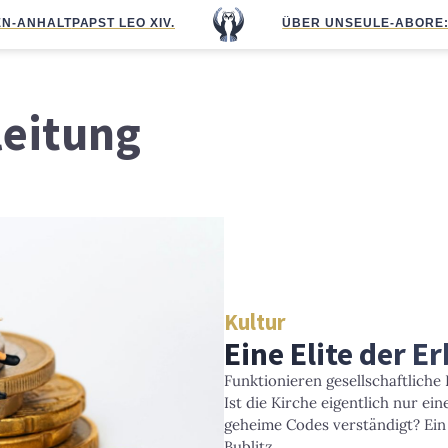
N-ANHALT
PAPST LEO XIV.
ÜBER UNS
EULE-ABO
RE
leitung
Kultur
Eine Elite der E
Funktionieren gesellschaftliche E
Ist die Kirche eigentlich nur ei
geheime Codes verständigt? Ei
Bublitz.