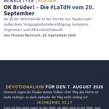
#LaTdH
NEWSLETTER
OK Brüder! – Die #LaTdH vom 20.
September
Ist all der Reformwille in der Kirche nur Maskerade?
Außerdem: Vergangenheitsbewältigung, komplexe
Gegenwart und #KircheIstZukunft.
Von
Thomas Wystrach
, 20. September 2020
DEVOTIONALIUM
FÜR DEN 7. AUGUST 2026
Dennoch sagen die Kinder deines Volkes: »Der Weg des Herrn ist
nicht richtig!« so doch vielmehr ihr Weg nicht richtig ist!
JECHEZKIEL 33,17
Und ich bin nicht mehr in der Welt, sie aber sind in der Welt, und