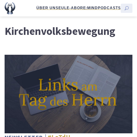
ÜBER UNS
EULE-ABO
RE:MIND
PODCASTS
Kirchenvolksbewegung