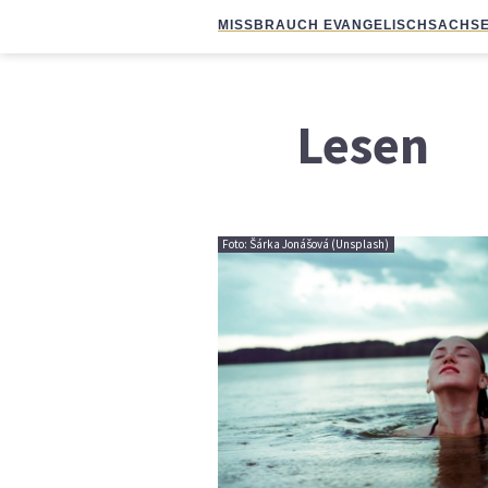
MISSBRAUCH EVANGELISCH
SACHSE
Lesen
Foto: Šárka Jonášová (Unsplash)