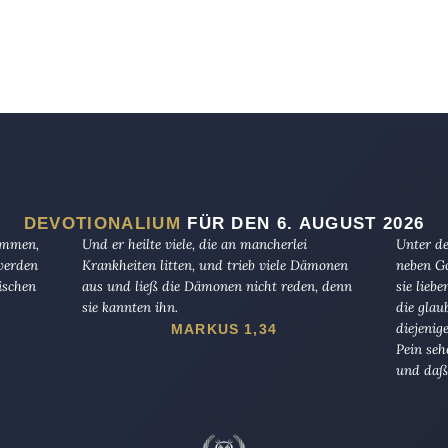
DEVOTIONALIUM
FÜR DEN 6. AUGUST 2026
kommen,
Und er heilte viele, die an mancherlei
Unter de
 werden
Krankheiten litten, und trieb viele Dämonen
neben Go
ischen
aus und ließ die Dämonen nicht reden, denn
sie lieb
sie kannten ihn.
die glau
diejenig
MARKUS 1,34
Pein seh
und daß 