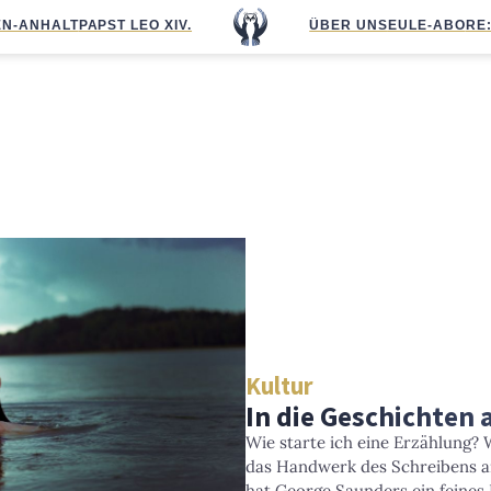
N-ANHALT
PAPST LEO XIV.
ÜBER UNS
EULE-ABO
RE
Kultur
In die Geschichten
Wie starte ich eine Erzählung? 
das Handwerk des Schreibens am
hat George Saunders ein feines