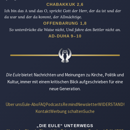
CHABAKKUK 2,6
Ich bin das A und das O, spricht Gott der Herr, der da ist und der
da war und der da kommt, der Allmächtige.
OFFENBARUNG 1,8
So unterdrücke die Waise nicht, Und fahre den Bettler nicht an.
AD-DUHA 9–10
Die Eule
bietet Nachrichten und Meinungen zu Kirche, Politik und
Kultur, immer mit einem kritischen Blick aufgeschrieben für eine
neue Generation.
Über uns
Eule-Abo
FAQ
Podcasts
Re:mind
Newsletter
WIDERSTAND!
Kontakt
Werbung schalten
Suche
„DIE EULE“ UNTERWEGS