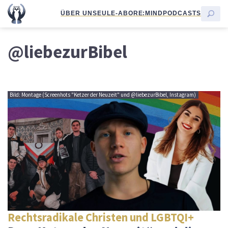
ÜBER UNS
EULE-ABO
RE:MIND
PODCASTS
@liebezurBibel
Bild: Montage (Screenhots "Ketzer der Neuzeit" und @liebezurBibel, Instagram)
Rechtsradikale Christen und LGBTQI+