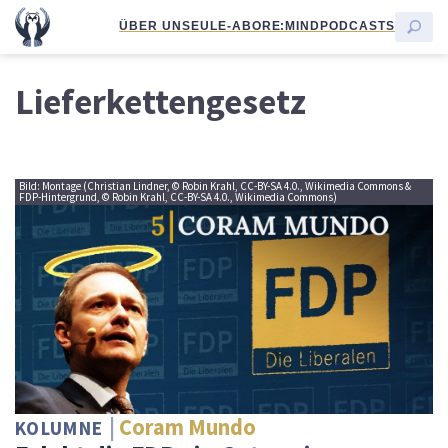
ÜBER UNS
EULE-ABO
RE:MIND
PODCASTS
Lieferkettengesetz
Bild: Montage (Christian Lindner, © Robin Krahl, CC-BY-SA 4.0., Wikimedia Commons &
FDP-Hintergrund, © Robin Krahl, CC-BY-SA 4.0., Wikimedia Commons)
Coram Mundo
KOLUMNE